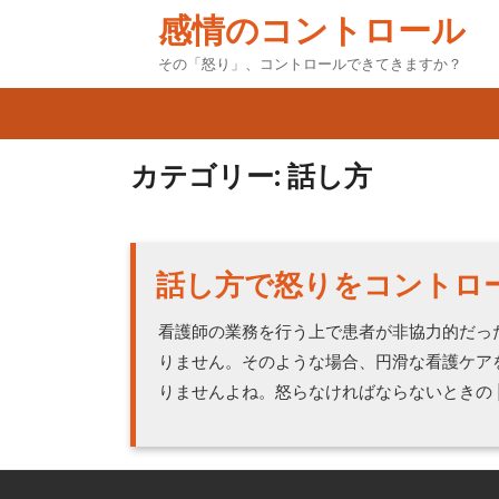
Skip
感情のコントロール
to
content
その「怒り」、コントロールできてきますか？
カテゴリー:
話し方
話し方で怒りをコントロ
看護師の業務を行う上で患者が非協力的だっ
りません。そのような場合、円滑な看護ケア
りませんよね。怒らなければならないときの [