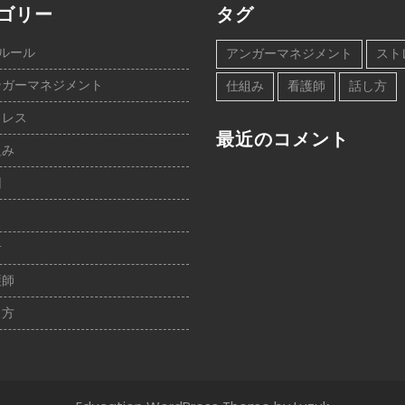
ゴリー
タグ
ルール
アンガーマネジメント
スト
ンガーマネジメント
仕組み
看護師
話し方
トレス
最近のコメント
組み
因
り
者
護師
し方