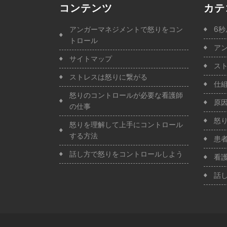
コンテンツ
カテ
アンガーマネジメントで怒りをコン
6秒
トロール
ア
サイトマップ
ス
ストレスは怒りに繋がる
仕
怒りのコントロールが必要な看護師
原
の仕事
怒
怒りを理解して上手にコントロール
する方法
患
話し方で怒りをコントロールしよう
看
話